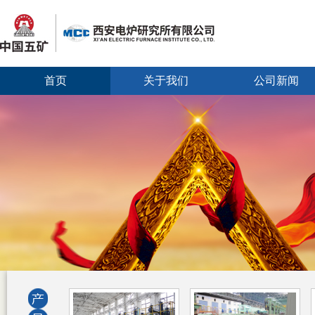
首页
关于我们
公司新闻